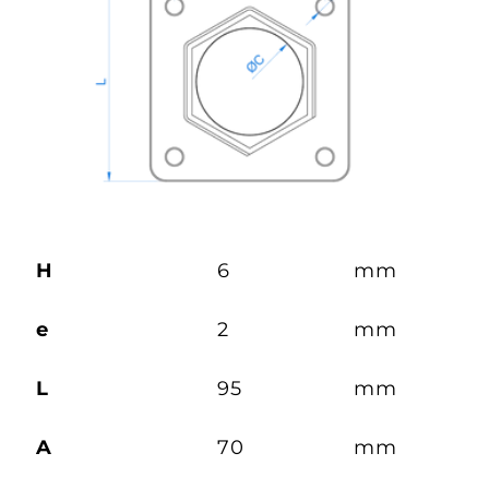
H
6
mm
e
2
mm
L
95
mm
A
70
mm