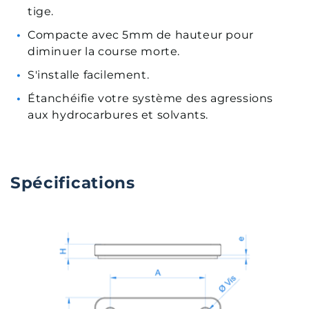
soufflet
souff
tige.
de
de
protection
prote
Compacte avec 5mm de hauteur pour
diminuer la course morte.
S'installe facilement.
Étanchéifie votre système des agressions
aux hydrocarbures et solvants.
Spécifications