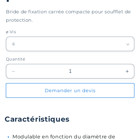
Bride de fixation carrée compacte pour soufflet de
protection.
⌀ Vis
Quantité
Réduire
Augm
la
la
quantité
quant
Demander un devis
de
de
Bride
Brid
de
de
fixation
fixat
Caractéristiques
EPBL070-
EPB
05
05
pour
pour
Modulable en fonction du diamètre de