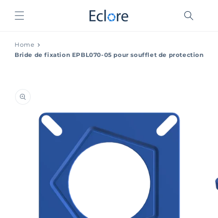
et
passer
au
contenu
Home
Bride de fixation EPBL070-05 pour soufflet de protection
Passer aux
informations
produits