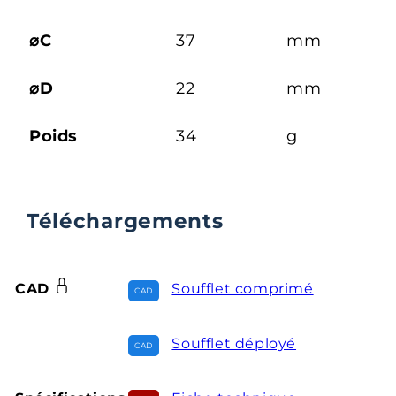
⌀C
37
mm
⌀D
22
mm
Poids
34
g
Téléchargements
CAD
Soufflet comprimé
Soufflet déployé