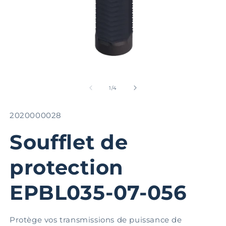
Ouvrir
Ou
le
le
média
m
de
1
/
4
1
2
dans
d
une
u
SKU:
2020000028
fenêtre
fe
modale
m
Soufflet de
protection
EPBL035-07-056
Protège vos transmissions de puissance de