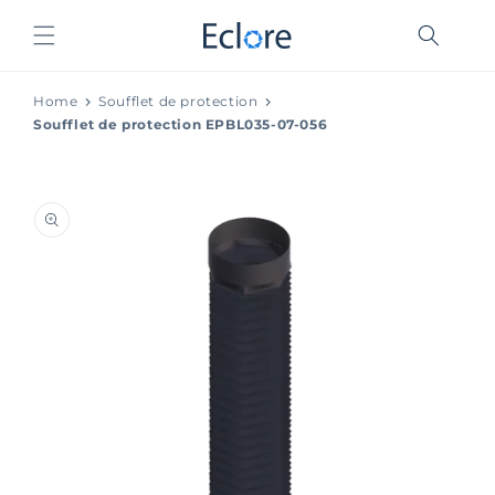
et
passer
au
contenu
Home
Soufflet de protection
Soufflet de protection EPBL035-07-056
Passer aux
informations
produits