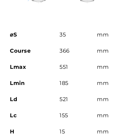
⌀S
35
mm
Course
366
mm
Lmax
551
mm
Lmin
185
mm
Ld
521
mm
Lc
155
mm
H
15
mm