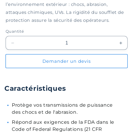
l’environnement extérieur : chocs, abrasion,
attaques chimiques, UVs. La rigidité du soufflet de
protection assure la sécurité des opérateurs.
Quantité
Réduire
Augm
la
la
quantité
quant
Demander un devis
de
de
Soufflet
Souff
de
de
protection
prote
Caractéristiques
EPBL035-
EPB
07-
07-
056
056
Protège vos transmissions de puissance
des chocs et de l'abrasion.
Répond aux exigences de la FDA dans le
Code of Federal Regulations (21 CFR