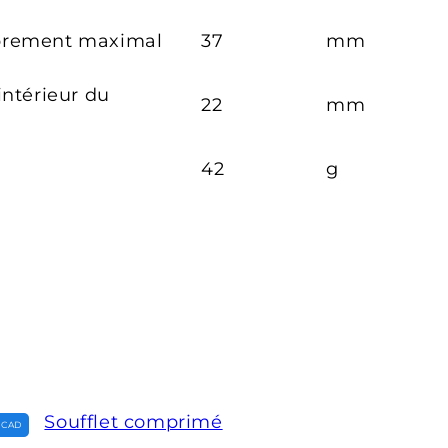
brement maximal
37
mm
intérieur du
22
mm
42
g
Soufflet comprimé