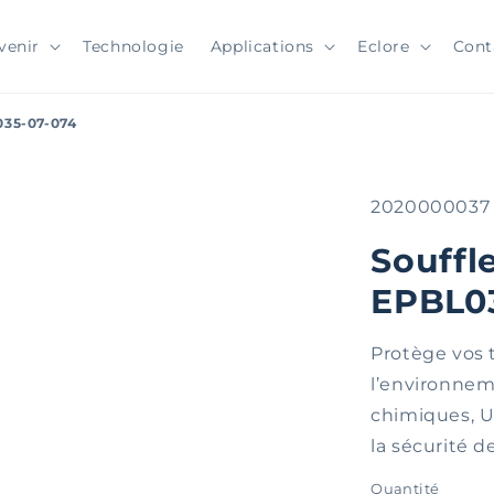
venir
Technologie
Applications
Eclore
Cont
035-07-074
SKU:
2020000037
Souffl
EPBL0
Protège vos 
l’environneme
chimiques, UV
la sécurité d
Quantité