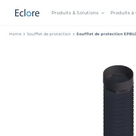
et
passer
au
Produits & Solutions
Produits à 
contenu
Home
Soufflet de protection
Soufflet de protection EPBL
Passer aux
informations
produits