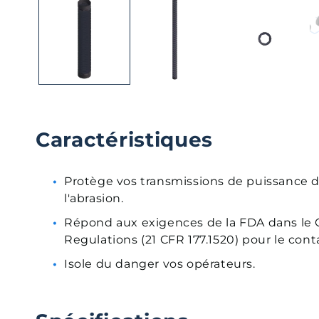
média
1
dans
une
fenêtre
modale
Caractéristiques
Protège vos transmissions de puissance d
l'abrasion.
Répond aux exigences de la FDA dans le 
Regulations (21 CFR 177.1520) pour le cont
Isole du danger vos opérateurs.