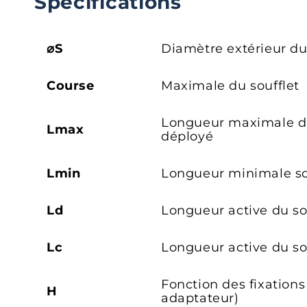
Spécifications
⌀S
Diamètre extérieur du
Course
Maximale du soufflet
Longueur maximale du
Lmax
déployé
Lmin
Longueur minimale so
Ld
Longueur active du so
Lc
Longueur active du s
Fonction des fixations
H
adaptateur)