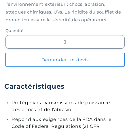
l’environnement extérieur : chocs, abrasion,
attaques chimiques, UVs. La rigidité du soufflet de
protection assure la sécurité des opérateurs.
Quantité
Réduire
Augm
la
la
quantité
quant
Demander un devis
de
de
Soufflet
Souff
de
de
protection
prote
Caractéristiques
EPBL035-
EPB
07-
07-
076
076
Protège vos transmissions de puissance
des chocs et de l'abrasion.
Répond aux exigences de la FDA dans le
Code of Federal Regulations (21 CFR