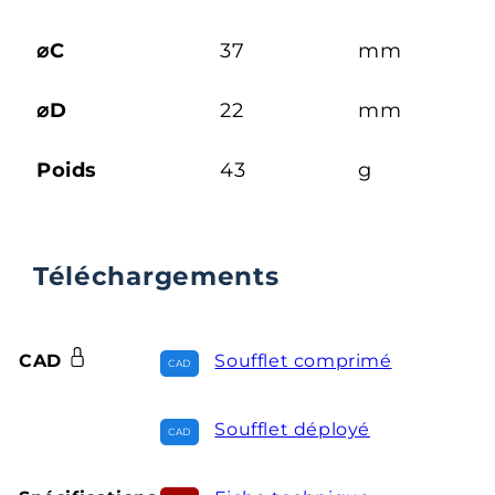
⌀C
37
mm
⌀D
22
mm
Poids
43
g
Téléchargements
CAD
Soufflet comprimé
Soufflet déployé