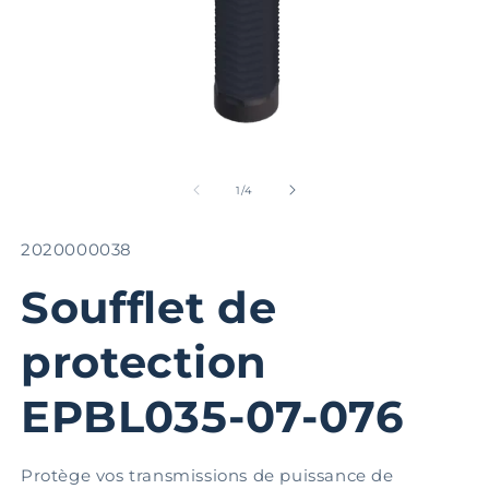
Ouvrir
Ou
le
le
média
m
de
1
/
4
1
2
dans
d
une
u
SKU:
2020000038
fenêtre
fe
modale
m
Soufflet de
protection
EPBL035-07-076
Protège vos transmissions de puissance de