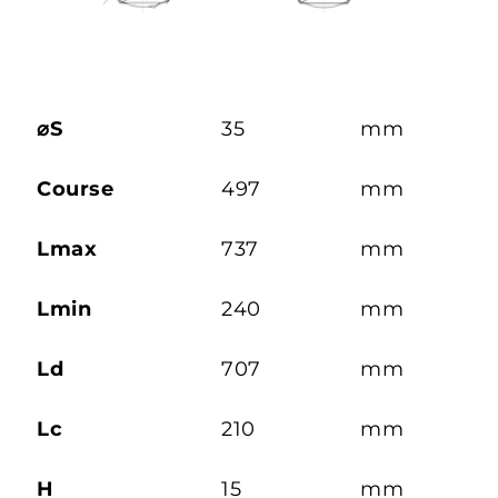
⌀S
35
mm
Course
497
mm
Lmax
737
mm
Lmin
240
mm
Ld
707
mm
Lc
210
mm
H
15
mm