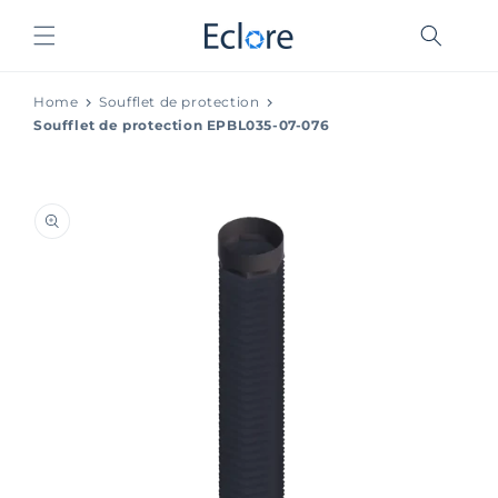
et
passer
au
contenu
Home
Soufflet de protection
Soufflet de protection EPBL035-07-076
Passer aux
informations
produits