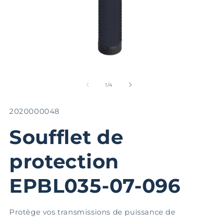
Ouvrir
Ou
le
le
média
m
de
1
/
4
1
2
dans
d
une
u
SKU:
2020000048
fenêtre
fe
modale
m
Soufflet de
protection
EPBL035-07-096
Protège vos transmissions de puissance de