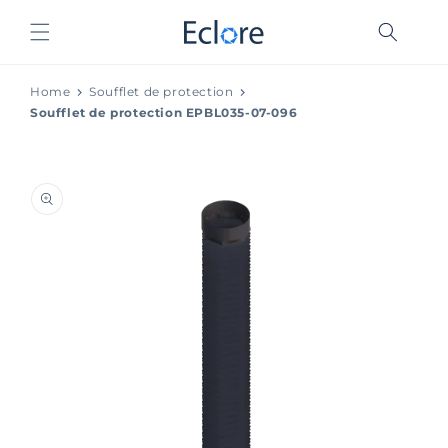
et
passer
au
contenu
Home
Soufflet de protection
Soufflet de protection EPBL035-07-096
Passer aux
informations
produits