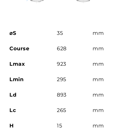
⌀S
35
mm
Course
628
mm
Lmax
923
mm
Lmin
295
mm
Ld
893
mm
Lc
265
mm
H
15
mm