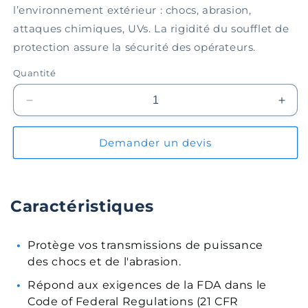
l’environnement extérieur : chocs, abrasion,
attaques chimiques, UVs. La rigidité du soufflet de
protection assure la sécurité des opérateurs.
Quantité
Réduire
Augm
la
la
quantité
quant
Demander un devis
de
de
Soufflet
Souff
de
de
protection
prote
Caractéristiques
EPBL035-
EPB
07-
07-
096
096
Protège vos transmissions de puissance
des chocs et de l'abrasion.
Répond aux exigences de la FDA dans le
Code of Federal Regulations (21 CFR