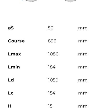
⌀S
50
mm
Course
896
mm
Lmax
1080
mm
Lmin
184
mm
Ld
1050
mm
Lc
154
mm
H
15
mm