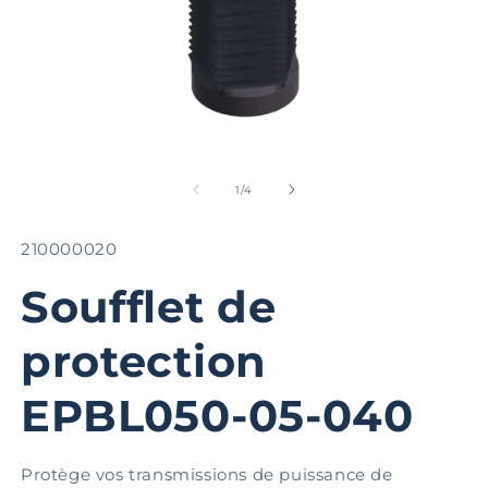
Ouvrir
Ou
le
le
média
m
de
1
/
4
1
2
dans
d
une
u
SKU:
210000020
fenêtre
fe
modale
m
Soufflet de
protection
EPBL050-05-040
Protège vos transmissions de puissance de