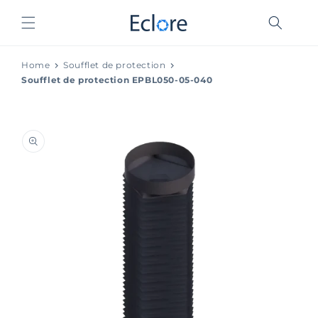
et
passer
au
contenu
Home
Soufflet de protection
Soufflet de protection EPBL050-05-040
Passer aux
informations
produits