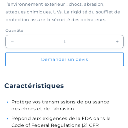
l’environnement extérieur : chocs, abrasion,
attaques chimiques, UVs. La rigidité du soufflet de
protection assure la sécurité des opérateurs.
Quantité
Réduire
Augm
la
la
quantité
quant
Demander un devis
de
de
Soufflet
Souff
de
de
protection
prote
Caractéristiques
EPBL050-
EPB
05-
05-
040
040
Protège vos transmissions de puissance
des chocs et de l'abrasion.
Répond aux exigences de la FDA dans le
Code of Federal Regulations (21 CFR