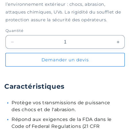
l’environnement extérieur : chocs, abrasion,
attaques chimiques, UVs. La rigidité du soufflet de
protection assure la sécurité des opérateurs.
Quantité
Réduire
Augm
la
la
quantité
quant
Demander un devis
de
de
Soufflet
Souff
de
de
protection
prote
Caractéristiques
EPBL050-
EPB
06-
06-
034
034
Protège vos transmissions de puissance
des chocs et de l'abrasion.
Répond aux exigences de la FDA dans le
Code of Federal Regulations (21 CFR