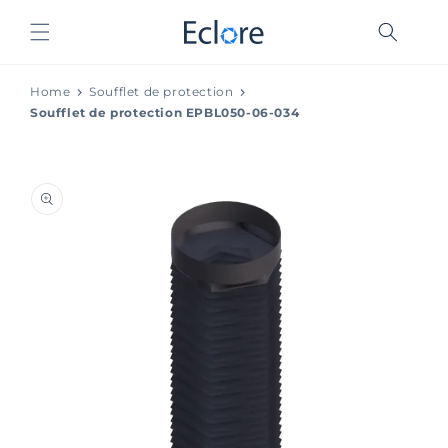
et
passer
au
contenu
Home
Soufflet de protection
Soufflet de protection EPBL050-06-034
Passer aux
informations
produits