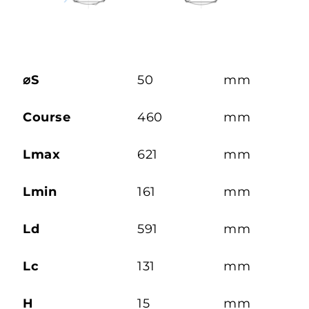
⌀S
50
mm
Course
460
mm
Lmax
621
mm
Lmin
161
mm
Ld
591
mm
Lc
131
mm
H
15
mm