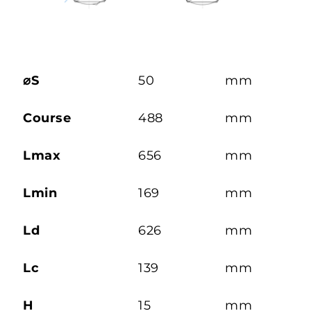
⌀S
50
mm
Course
488
mm
Lmax
656
mm
Lmin
169
mm
Ld
626
mm
Lc
139
mm
H
15
mm