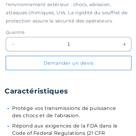
l’environnement extérieur : chocs, abrasion,
attaques chimiques, UVs. La rigidité du soufflet de
protection assure la sécurité des opérateurs.
Quantité
Réduire
Augm
la
la
quantité
quant
Demander un devis
de
de
Soufflet
Souff
de
de
protection
prote
Caractéristiques
EPBL050-
EPB
06-
06-
036
036
Protège vos transmissions de puissance
des chocs et de l'abrasion.
Répond aux exigences de la FDA dans le
Code of Federal Regulations (21 CFR