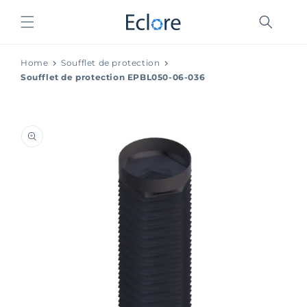
et
passer
au
contenu
Home
Soufflet de protection
Soufflet de protection EPBL050-06-036
Passer aux
informations
produits