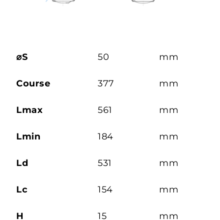
⌀S
50
mm
Course
377
mm
Lmax
561
mm
Lmin
184
mm
Ld
531
mm
Lc
154
mm
H
15
mm