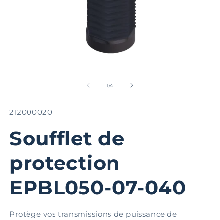
Ouvrir
Ou
le
le
média
m
de
1
/
4
1
2
dans
d
une
u
SKU:
212000020
fenêtre
fe
modale
m
Soufflet de
protection
EPBL050-07-040
Protège vos transmissions de puissance de