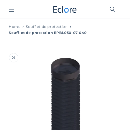
et
passer
au
contenu
Home
Soufflet de protection
Soufflet de protection EPBL050-07-040
Passer aux
informations
produits