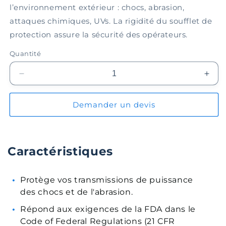
l’environnement extérieur : chocs, abrasion,
attaques chimiques, UVs. La rigidité du soufflet de
protection assure la sécurité des opérateurs.
Quantité
Réduire
Augm
la
la
quantité
quant
Demander un devis
de
de
Soufflet
Souff
de
de
protection
prote
Caractéristiques
EPBL050-
EPB
07-
07-
040
040
Protège vos transmissions de puissance
des chocs et de l'abrasion.
Répond aux exigences de la FDA dans le
Code of Federal Regulations (21 CFR