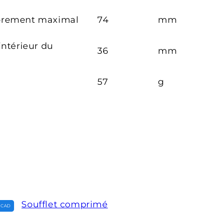
brement maximal
74
mm
intérieur du
36
mm
57
g
Soufflet comprimé