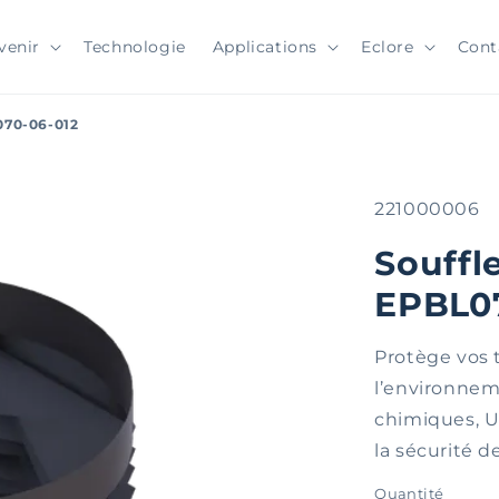
venir
Technologie
Applications
Eclore
Cont
070-06-012
SKU:
221000006
Souffl
EPBL0
Protège vos 
l’environneme
chimiques, UV
la sécurité d
Quantité