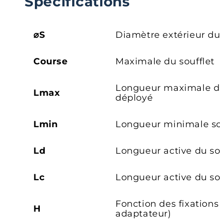
Spécifications
⌀S
Diamètre extérieur du
Course
Maximale du soufflet
Longueur maximale du
Lmax
déployé
Lmin
Longueur minimale so
Ld
Longueur active du so
Lc
Longueur active du s
Fonction des fixations
H
adaptateur)