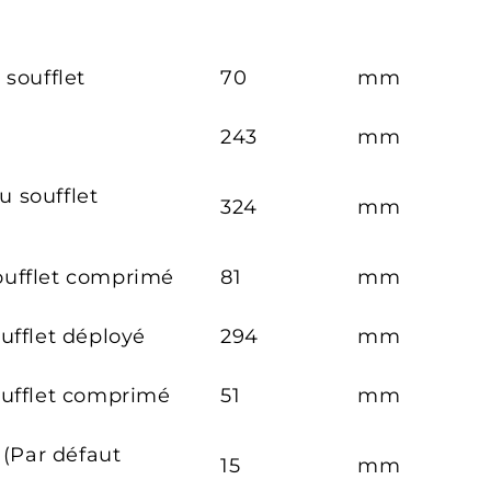
 soufflet
70
mm
243
mm
 soufflet
324
mm
ufflet comprimé
81
mm
ufflet déployé
294
mm
oufflet comprimé
51
mm
 (Par défaut
15
mm