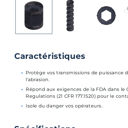
média
1
dans
une
fenêtre
modale
Caractéristiques
Protège vos transmissions de puissance d
l'abrasion.
Répond aux exigences de la FDA dans le 
Regulations (21 CFR 177.1520) pour le cont
Isole du danger vos opérateurs.