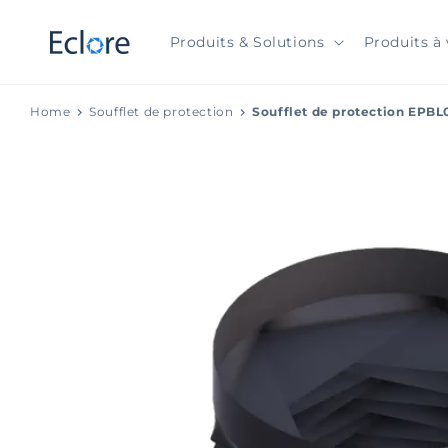
et
passer
au
Produits & Solutions
Produits à 
contenu
Home
Soufflet de protection
Soufflet de protection EPBL
Passer aux
informations
produits