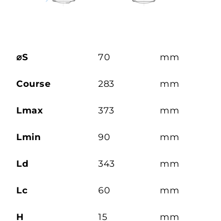
⌀S
70
mm
Course
283
mm
Lmax
373
mm
Lmin
90
mm
Ld
343
mm
Lc
60
mm
H
15
mm