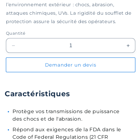
l’environnement extérieur : chocs, abrasion,
attaques chimiques, UVs. La rigidité du soufflet de
protection assure la sécurité des opérateurs.
Quantité
Réduire
Augm
la
la
quantité
quant
Demander un devis
de
de
Soufflet
Souff
de
de
protection
prote
Caractéristiques
EPBL070-
EPB
06-
06-
014
014
Protège vos transmissions de puissance
des chocs et de l'abrasion.
Répond aux exigences de la FDA dans le
Code of Federal Regulations (21 CFR