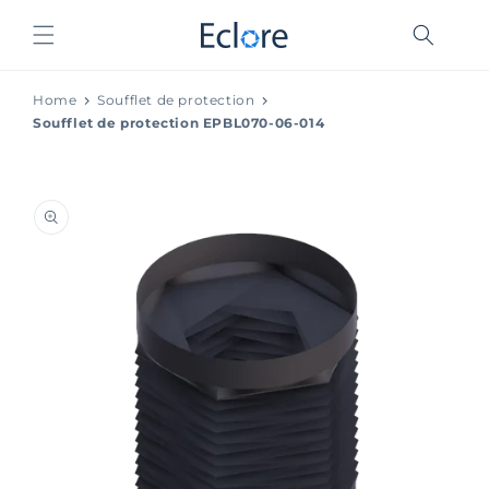
et
passer
au
contenu
Home
Soufflet de protection
Soufflet de protection EPBL070-06-014
Passer aux
informations
produits