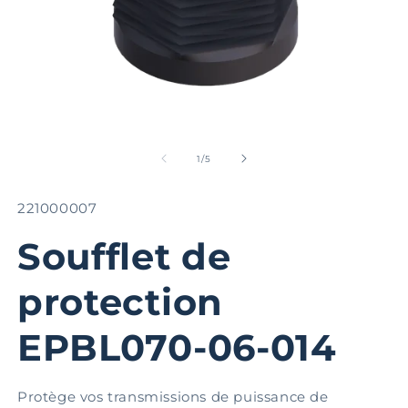
Ouvrir
Ou
le
le
média
m
de
1
/
5
1
2
dans
d
une
u
SKU:
221000007
fenêtre
fe
modale
m
Soufflet de
protection
EPBL070-06-014
Protège vos transmissions de puissance de