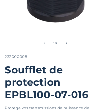
Ouvrir
Ou
le
le
média
m
de
1
/
4
1
2
dans
d
une
u
SKU:
232000008
fenêtre
fe
modale
m
Soufflet de
protection
EPBL100-07-016
Protège vos transmissions de puissance de