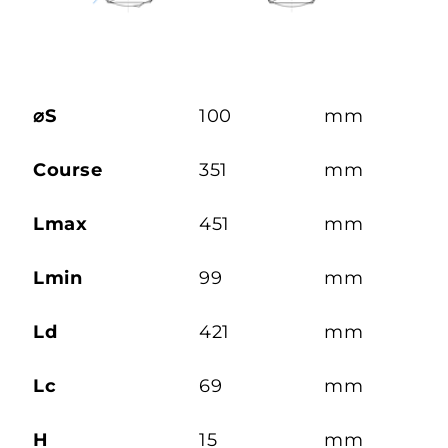
⌀S
100
mm
Course
351
mm
Lmax
451
mm
Lmin
99
mm
Ld
421
mm
Lc
69
mm
H
15
mm