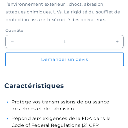
l’environnement extérieur : chocs, abrasion,
attaques chimiques, UVs. La rigidité du soufflet de
protection assure la sécurité des opérateurs.
Quantité
Réduire
Augm
la
la
quantité
quant
Demander un devis
de
de
Soufflet
Souff
de
de
protection
prote
Caractéristiques
EPBL100-
EPB
07-
07-
016
016
Protège vos transmissions de puissance
des chocs et de l'abrasion.
Répond aux exigences de la FDA dans le
Code of Federal Regulations (21 CFR