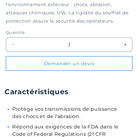
l’environnement extérieur : chocs, abrasion,
attaques chimiques, UVs. La rigidité du soufflet de
protection assure la sécurité des opérateurs.
Quantité
Réduire
Augm
la
la
quantité
quant
Demander un devis
de
de
Soufflet
Souff
de
de
protection
prote
Caractéristiques
EPBL150-
EPB
07-
07-
006
006
Protège vos transmissions de puissance
des chocs et de l'abrasion.
Répond aux exigences de la FDA dans le
Code of Federal Regulations (21 CFR