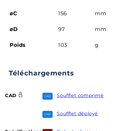
⌀C
156
mm
⌀D
97
mm
Poids
103
g
Téléchargements
CAD
Soufflet comprimé
Soufflet déployé