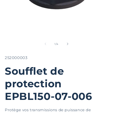
Ouvrir
Ou
le
le
média
m
de
1
/
4
1
2
dans
d
une
u
SKU:
252000003
fenêtre
fe
modale
m
Soufflet de
protection
EPBL150-07-006
Protège vos transmissions de puissance de