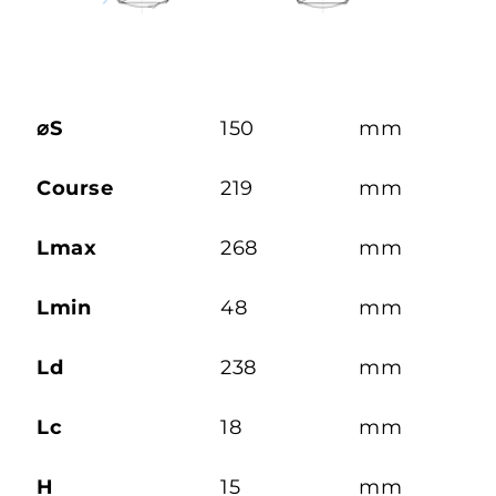
⌀S
150
mm
Course
219
mm
Lmax
268
mm
Lmin
48
mm
Ld
238
mm
Lc
18
mm
H
15
mm