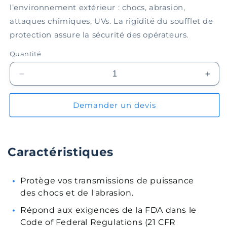
l’environnement extérieur : chocs, abrasion,
attaques chimiques, UVs. La rigidité du soufflet de
protection assure la sécurité des opérateurs.
Quantité
Réduire
Augm
la
la
quantité
quant
Demander un devis
de
de
Soufflet
Souff
de
de
protection
prote
Caractéristiques
EPBL200-
EPB
06-
06-
010
010
Protège vos transmissions de puissance
des chocs et de l'abrasion.
Répond aux exigences de la FDA dans le
Code of Federal Regulations (21 CFR