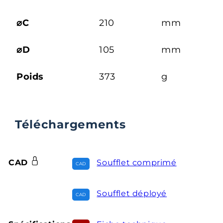
⌀C
210
mm
⌀D
105
mm
Poids
373
g
Téléchargements
CAD
Soufflet comprimé
Soufflet déployé