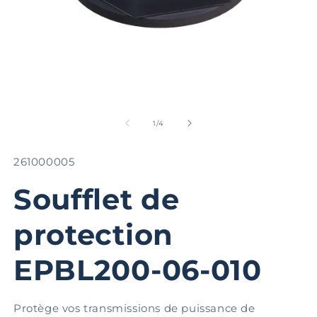
Ouvrir
Ou
le
le
média
m
de
1
/
4
1
2
dans
d
une
u
SKU:
261000005
fenêtre
fe
modale
m
Soufflet de
protection
EPBL200-06-010
Protège vos transmissions de puissance de