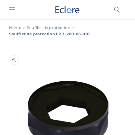
et
passer
au
contenu
Home
Soufflet de protection
Soufflet de protection EPBL200-06-010
Passer aux
informations
produits