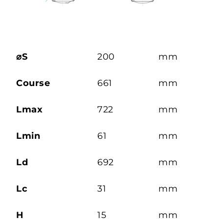
⌀S
200
mm
Course
661
mm
Lmax
722
mm
Lmin
61
mm
Ld
692
mm
Lc
31
mm
H
15
mm