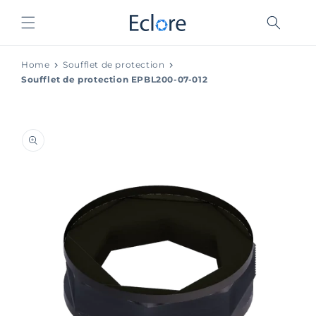
et
passer
au
contenu
Home
Soufflet de protection
Soufflet de protection EPBL200-07-012
Passer aux
informations
produits