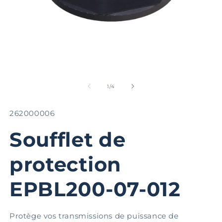
Ouvrir
Ou
le
le
média
m
de
1
/
4
1
2
dans
d
une
u
SKU:
262000006
fenêtre
fe
modale
m
Soufflet de
protection
EPBL200-07-012
Protège vos transmissions de puissance de