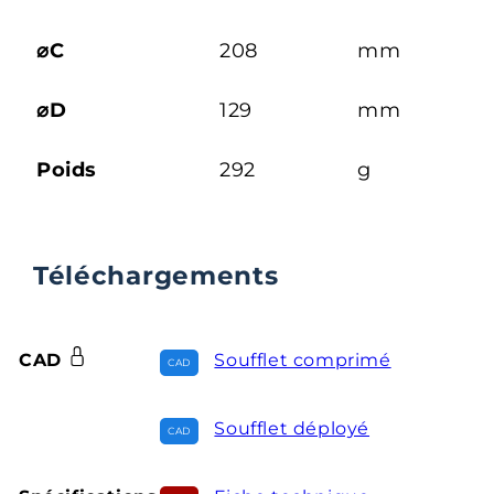
⌀C
208
mm
⌀D
129
mm
Poids
292
g
Téléchargements
CAD
Soufflet comprimé
Soufflet déployé