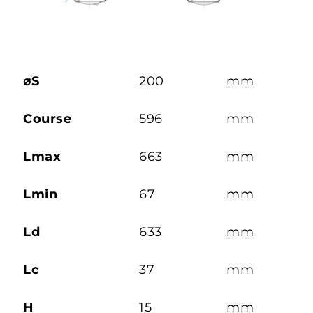
⌀S
200
mm
Course
596
mm
Lmax
663
mm
Lmin
67
mm
Ld
633
mm
Lc
37
mm
H
15
mm