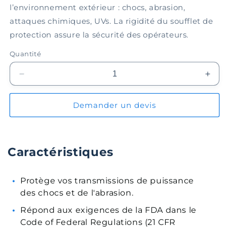
l’environnement extérieur : chocs, abrasion,
attaques chimiques, UVs. La rigidité du soufflet de
protection assure la sécurité des opérateurs.
Quantité
Réduire
Augm
la
la
quantité
quant
Demander un devis
de
de
Soufflet
Souff
de
de
protection
prote
Caractéristiques
EPBL200-
EPB
07-
07-
012
012
Protège vos transmissions de puissance
des chocs et de l'abrasion.
Répond aux exigences de la FDA dans le
Code of Federal Regulations (21 CFR