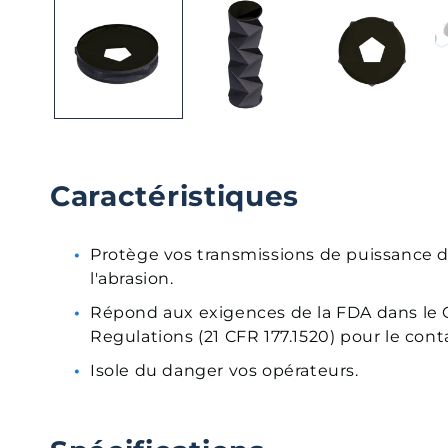
média
1
dans
une
fenêtre
modale
Caractéristiques
Protège vos transmissions de puissance d
l'abrasion.
Répond aux exigences de la FDA dans le 
Regulations (21 CFR 177.1520) pour le cont
Isole du danger vos opérateurs.