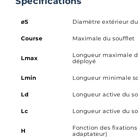
Spécifications
⌀S
Diamètre extérieur du
Course
Maximale du soufflet
Longueur maximale du
Lmax
déployé
Lmin
Longueur minimale so
Ld
Longueur active du so
Lc
Longueur active du s
Fonction des fixations
H
adaptateur)