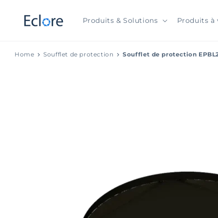
et
passer
au
Produits & Solutions
Produits à 
contenu
Home
Soufflet de protection
Soufflet de protection EPBL
Passer aux
informations
produits