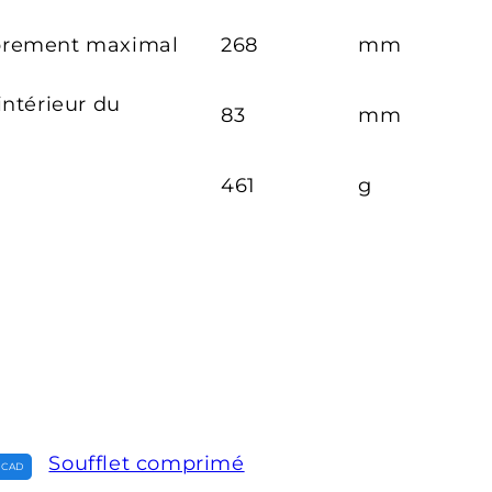
brement maximal
268
mm
intérieur du
83
mm
461
g
Soufflet comprimé