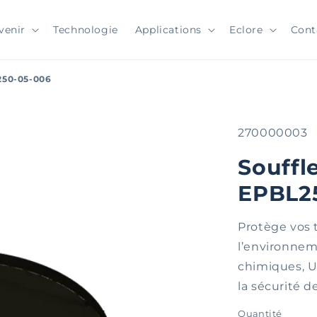
venir
Technologie
Applications
Eclore
Cont
250-05-006
SKU:
270000003
Souffl
EPBL2
Protège vos 
l’environneme
chimiques, UV
la sécurité d
Quantité