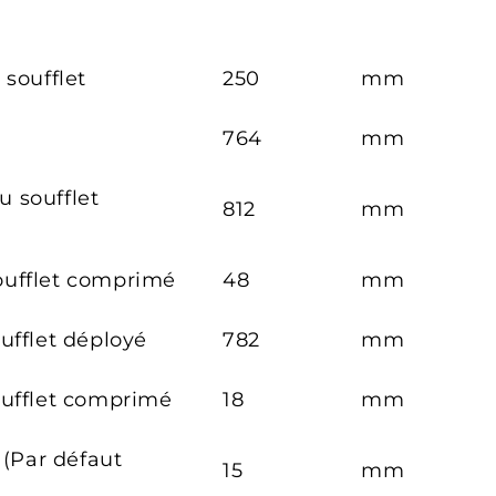
 soufflet
250
mm
764
mm
 soufflet
812
mm
ufflet comprimé
48
mm
ufflet déployé
782
mm
oufflet comprimé
18
mm
 (Par défaut
15
mm