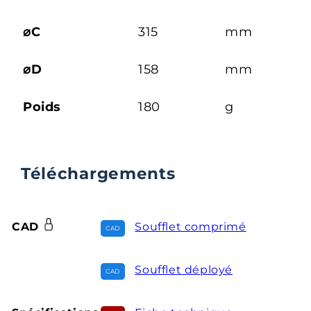
⌀C
315
mm
⌀D
158
mm
Poids
180
g
Téléchargements
CAD
Soufflet comprimé
Soufflet déployé