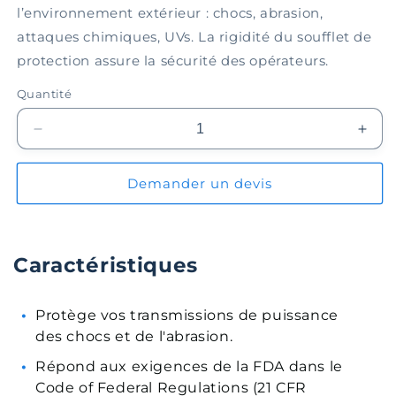
l’environnement extérieur : chocs, abrasion,
attaques chimiques, UVs. La rigidité du soufflet de
protection assure la sécurité des opérateurs.
Quantité
Réduire
Augm
la
la
quantité
quant
Demander un devis
de
de
Soufflet
Souff
de
de
protection
prote
Caractéristiques
EPBL300-
EPB
06-
06-
002
002
Protège vos transmissions de puissance
des chocs et de l'abrasion.
Répond aux exigences de la FDA dans le
Code of Federal Regulations (21 CFR