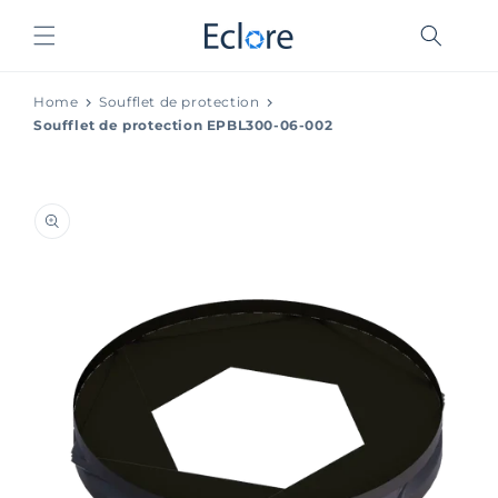
et
passer
au
contenu
Home
Soufflet de protection
Soufflet de protection EPBL300-06-002
Passer aux
informations
produits