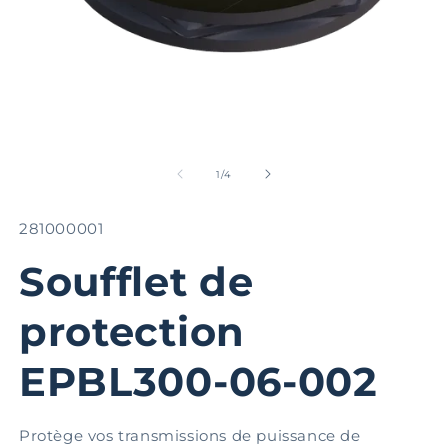
Ouvrir
Ou
le
le
média
m
de
1
/
4
1
2
dans
d
une
u
SKU:
281000001
fenêtre
fe
modale
m
Soufflet de
protection
EPBL300-06-002
Protège vos transmissions de puissance de