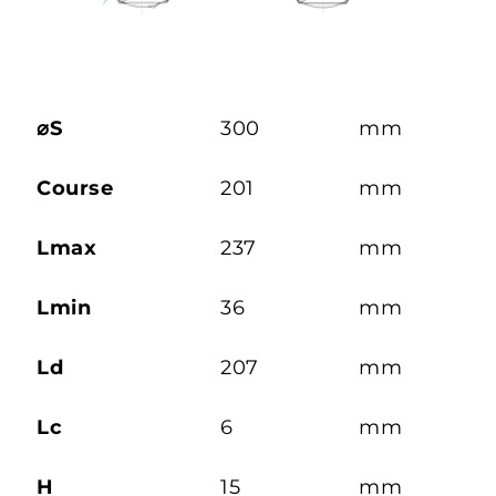
⌀S
300
mm
Course
201
mm
Lmax
237
mm
Lmin
36
mm
Ld
207
mm
Lc
6
mm
H
15
mm